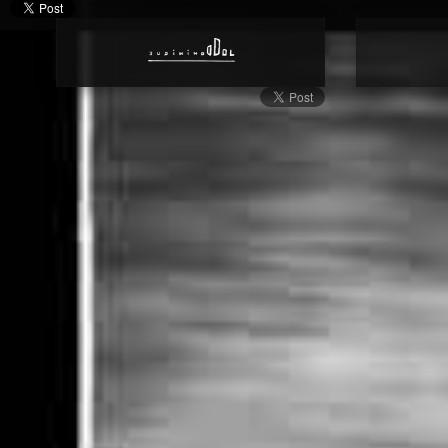
Libro de Arte | Worlds | Dominique Dol | Sitio Web | Oficial | Arte 
Inicio | Mundo | Onírismo | Onírico | Dormir | Cerebro | Imagen Me
Contemporáneo | Fotografía Documental | Fotografía Callejera | F
Fotografía | Arte | Dominique Dol | Sitio Web | Artes Visuales | Art
Artista Internacional | Fotógrafo Contemporáneo | Mundialmente
Contemporáneo | Arte Internacional | Color | Blanco y Negro | Foto
Publicación | Francés | Europa | América | Español | De Cuatro La
Lado | Paralelo | Forma | Ángulo | Paralelismo | Figura | Ángulo Re
Figura Geométrico | Forma Geométrico | Lado Paralelo | Cuatro La
Exposición de Arte | Mn | Es | Inicio